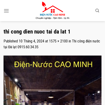
Skip
to
content
thi cong dien nuoc tai da lat 1
Published
10 Tháng 4, 2024
at
1575 × 2100
in
Thi công điện nước
tại Đà lạt 0915.60.34.35