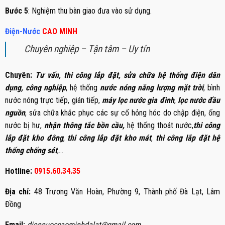
Bước 5
: Nghiệm thu bàn giao đưa vào sử dụng.
Điện-Nước
CAO
M
INH
Chuyên nghiệp – Tận tâm – Uy tín
Chuyên:
Tư vấn, thi công lắp đặt, sửa chữa hệ thống điện dân
dụng, công nghiệp
, hệ thống
nước nóng năng lượng mặt trời
, bình
nước nóng trực tiếp, gián tiếp,
máy lọc nước gia đình
,
lọc nước đầu
nguồn
, sửa chữa khắc phục các sự cố hỏng hóc do chập điện, ống
nước bị hư,
nhận thông tắc bồn cầu,
hệ thống thoát nước,
thi công
lắp đặt kho đông
,
thi công lắp đặt kho mát
,
thi công lắp đặt hệ
thống chống sét
,…
Hotline:
0915.60.34.35
Địa chỉ:
48 Trương Văn Hoàn, Phường 9, Thành phố Đà Lạt, Lâm
Đồng
Email:
diennuoccaominhdalat@gmail.com