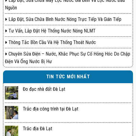
Lắp Đặt, Sửa Chữa Máy Lọc Nước Gia Đình Và Lọc Nước Đầu
Nguồn
Lắp Đặt, Sửa Chữa Bình Nước Nóng Trực Tiếp Và Gián Tiếp
Tư Vấn, Lắp Đặt Hệ Thống Nước Nóng NLMT
Thông Tắc Bồn Cầu Và Hệ Thống Thoát Nước
Chuyên Sửa Điện – Nước, Khắc Phục Sự Cố Hỏng Hóc Do Chập
Điện Và Ống Nước Bị Hư
TIN TỨC MỚI NHẤT
Đo đạc nhà đất Đà Lạt
Trắc địa công trình tại Đà Lạt
Trắc địa Đà Lạt