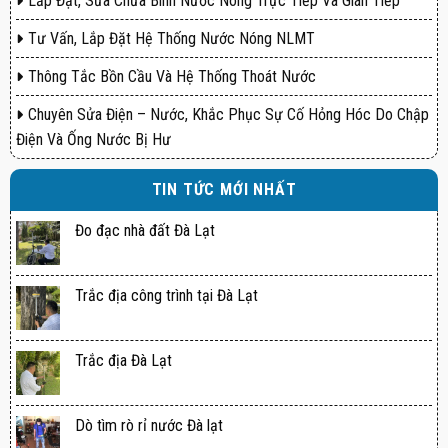
Lắp Đặt, Sửa Chữa Bình Nước Nóng Trực Tiếp Và Gián Tiếp
Tư Vấn, Lắp Đặt Hệ Thống Nước Nóng NLMT
Thông Tắc Bồn Cầu Và Hệ Thống Thoát Nước
Chuyên Sửa Điện – Nước, Khắc Phục Sự Cố Hỏng Hóc Do Chập
Điện Và Ống Nước Bị Hư
TIN TỨC MỚI NHẤT
Đo đạc nhà đất Đà Lạt
Trắc địa công trình tại Đà Lạt
Trắc địa Đà Lạt
Dò tìm rò rỉ nước Đà lạt